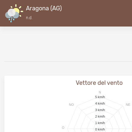
Aragona (AG)
n.d.
Vettore del vento
N
5 km/h
4 km/h
NO
NE
3 km/h
2 km/h
1 km/h
O
0 km/h