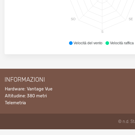
SO
SE
S
Velocità del vento
Velocità raffica
INFORMAZIONI
Hardware:
Vantage Vue
Altitudine:
380 metri
Telemetria
© n.d. S