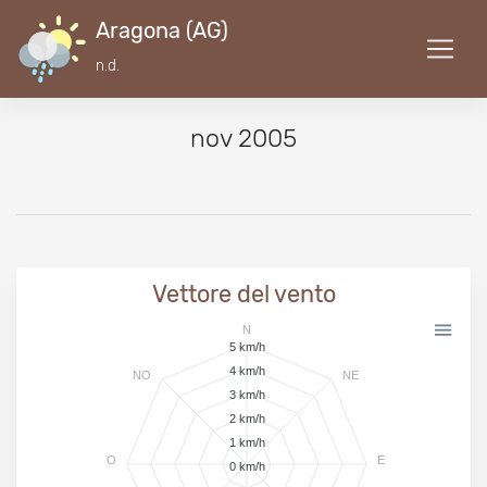
Aragona (AG)
n.d.
nov 2005
Vettore del vento
N
5 km/h
4 km/h
NO
NE
3 km/h
2 km/h
1 km/h
O
E
0 km/h