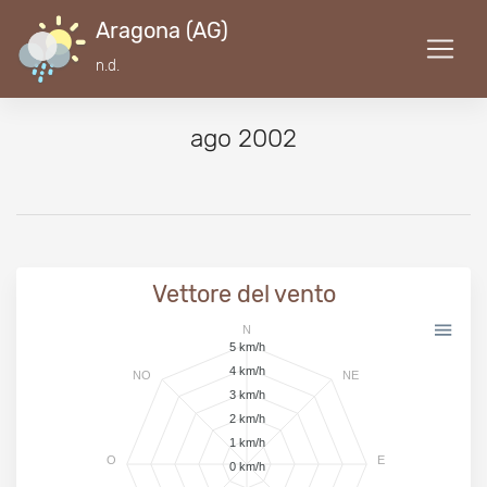
Aragona (AG)
n.d.
ago 2002
Vettore del vento
N
5 km/h
4 km/h
NO
NE
3 km/h
2 km/h
1 km/h
O
E
0 km/h